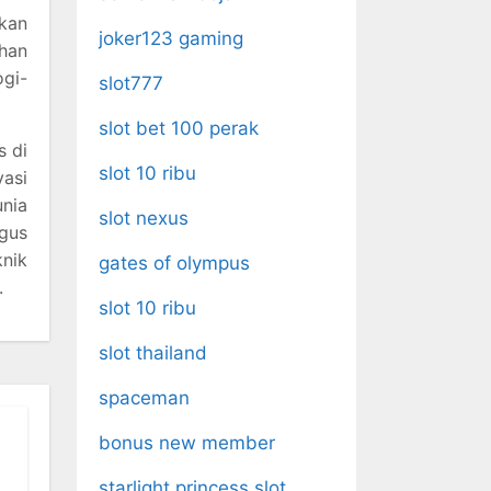
ukan
joker123 gaming
ihan
gi-
slot777
slot bet 100 perak
s di
slot 10 ribu
vasi
unia
slot nexus
igus
nik
gates of olympus
.
slot 10 ribu
slot thailand
spaceman
bonus new member
starlight princess slot