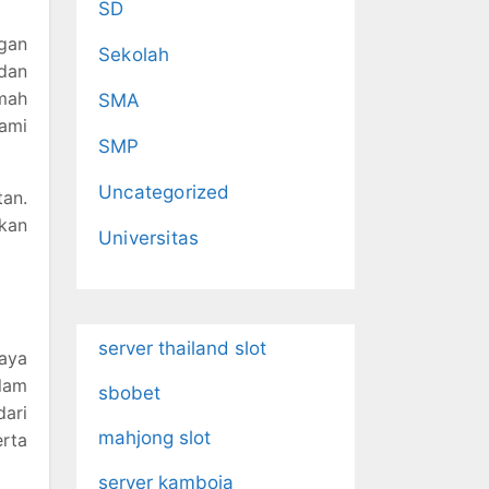
SD
gan
Sekolah
dan
mah
SMA
lami
SMP
Uncategorized
an.
akan
Universitas
server thailand slot
iaya
lam
sbobet
ari
mahjong slot
erta
server kamboja