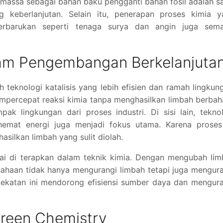
massa sebagai bahan baku pengganti bahan fosil adalah s
 keberlanjutan. Selain itu, penerapan proses kimia y
erbarukan seperti tenaga surya dan angin juga sema
lam Pengembangan Berkelanjuta
 teknologi katalisis yang lebih efisien dan ramah lingkun
ercepat reaksi kimia tanpa menghasilkan limbah berbah
k lingkungan dari proses industri. Di sisi lain, tekno
hemat energi juga menjadi fokus utama. Karena proses 
silkan limbah yang sulit diolah.
ulai di terapkan dalam teknik kimia. Dengan mengubah li
sahaan tidak hanya mengurangi limbah tetapi juga mengur
ekatan ini mendorong efisiensi sumber daya dan mengura
Green Chemistry